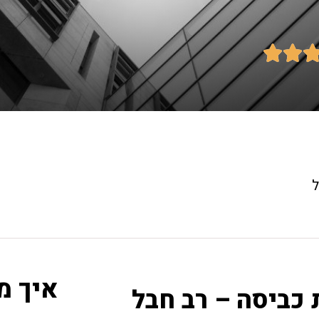


ל
איך מ
 כביסה – רב חבל