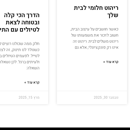
ריהוט חלומי לבית
שלך
הדרך הכי קלה
ובטוחה לצאת
לטיולים עם התי
כאשר חושבים על עיצוב הבית,
חשוב לזכור את משמעותו של
ריהוט משלים לבית. ריהוט זה
חלק ממה שכולנו רוצים 
אינו רק פונקציונלי, אלא גם
כשנולד לנו תינוק, זה לצ
לטייל. לפעמים הטיולים ב
ולעיתים ברגל. לכן נשאלת
קרא עוד »
השאלה:
קרא עוד »
נובמבר 30, 2025
מרץ 15, 2025