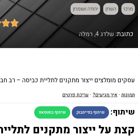
מרכז
השרון
יהודה ושומרון



כתובת:
שלדג 4, רמלה
עסקים מומלצים
ייצור מתקנים לתליית כביסה – רב חב
תמונות
•
איך מגיעים?
•
עריכת פרטים
שיתוף:
שיתוף בפייסבוק
שיתוף בווטסאפ
קצת על ייצור מתקנים לתליית