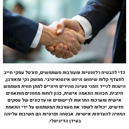
כדי להבטיח רלוונטיות ומעורבות משתמשים, פורטל עסקי חייב
לתעדף קלות שימוש וניווט אינטואיטיבי. ממשק נקי ומאורגן,
היענות לנייד וזמני טעינה מהירים חיוניים למתן חווית משתמש
חיובית. תכונות התאמה אישית, כגון לוחות מחוונים מותאמים
אישית ומערכות התראות לרישומים או עדכונים של עסקים
חדשים, יכולות לשפר את מעורבות המשתמש על ידי התאמת
החוויה להעדפות אישיות. אבטחה ופרטיות הם חשיבות עליונה
בעידן הדיגיטלי.