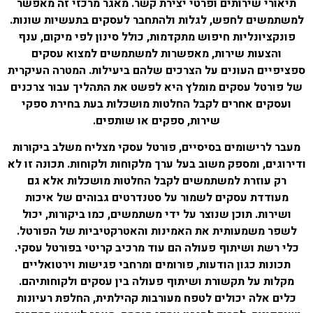
תיאורי שירותים ופרטי יצירת קשר. מאגר מרכזי זה מאפשר
למשתמשים לחפש, לגלות ולהתחבר לעסקים בתעשיות שונות.
פונקציונליות חיפוש מתקדמות, כולל סינון לפי מיקום, ענף
והצעות שירות, מאפשרות למשתמשים למצוא עסקים
ספציפיים העונים על הצרכים שלהם ביעילות. המטרה העיקרית
של פורטל עסקים מומלץ היא לפשט את התהליך עבור צרכנים
ועסקים אחרים לקבל החלטות מושכלות בעת בחירת ספקי
שירות, ספקים או שותפים.
מעבר לרישומים בסיסיים, פורטל עסקי מצליח משלב ביקורות
ודירוגים, ומספק משוב בעל ערך מלקוחות ולקוחות. תכונה זו לא
רק עוזרת למשתמשים לקבל החלטות מושכלות אלא גם
מעודדת עסקים לשמור על סטנדרטים גבוהים של איכות
ושירות. תוכן שנוצר על ידי משתמשים, כמו ביקורות, יכול
לשפר משמעותית את האמינות והאטרקטיביות של הפורטל.
כלי רשת ושיתוף פעולה הם עוד מרכיב קריטי בפורטל עסקי.
תכונות כגון הודעות, פורומים ומרחבי פגישות וירטואליים
מקלות על תקשורת ושיתוף פעולה בין עסקים ולקוחותיהם.
כלים אלה יכולים לטפח מעורבות קהילתית, החלפת רעיונות