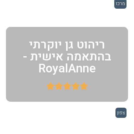
מרכז
ריהוט גן יוקרתי
בהתאמה אישית -
RoyalAnne





צפון