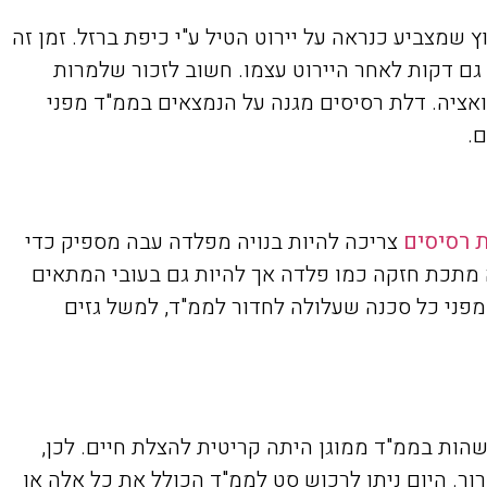
צביע כנראה על יירוט הטיל ע"י כיפת ברזל. זמן זה
ה גם דקות לאחר היירוט עצמו. חשוב לזכור שלמרות
אציה. דלת רסיסים מגנה על הנמצאים בממ"ד מפני
ם.
 רסיסים
צריכה להיות בנויה מפלדה עבה מספיק כדי
ה מתכת חזקה כמו פלדה אך להיות גם בעובי המתאים
 מפני כל סכנה שעלולה לחדור לממ"ד, למשל גזים
 לזוועות ה 7 באוקטובר, אותה שבת שחורה בה שהות בממ"ד ממוגן היתה קריטית להצלת חיים. לכן,
ור. היום ניתן לרכוש סט לממ"ד הכולל את כל אלה או