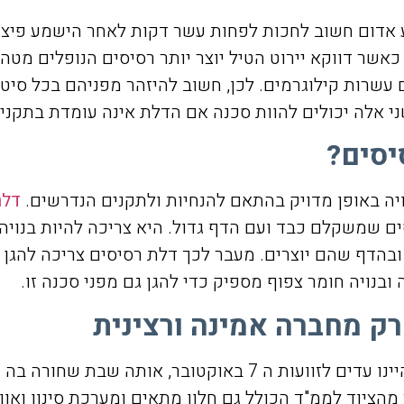
ום חשוב לחכות לפחות עשר דקות לאחר הישמע פיצוץ שמ
, כאשר דווקא יירוט הטיל יוצר יותר רסיסים הנופלים מט
עשרות קילוגרמים. לכן, חשוב להיזהר מפניהם בכל סיטו
שני אלה יכולים להוות סכנה אם הדלת אינה עומדת בתקני
יסים?
יה באופן מדויק בהתאם להנחיות ולתקנים הנדרשים.
דלת
ים שמשקלם כבד ועם הדף גדול. היא צריכה להיות בנוי
ים ובהדף שהם יוצרים. מעבר לכך דלת רסיסים צריכה להגן
בנויה חומר צפוף מספיק כדי להגן גם מפני סכנה זו.
רק מחברה אמינה ורצינית
ציוד לממ"ד הוא לא עניין שאפשר להקל בו ראש. כולנו היינו עדים
הציוד לממ"ד הכולל גם חלון מתאים ומערכת סינון ואוור