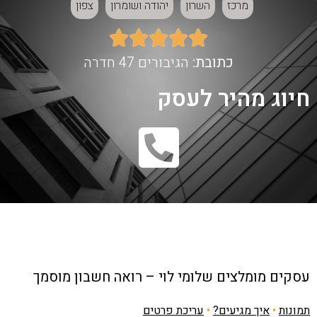
מרכז
השרון
יהודה ושומרון
צפון





כתובת:
הגיבורים 47 חדרה
חיוג מהיר לעסק
עסקים מומלצים
שלומי לוי – רואה חשבון מוסמך
תמונות
•
איך מגיעים?
•
עריכת פרטים