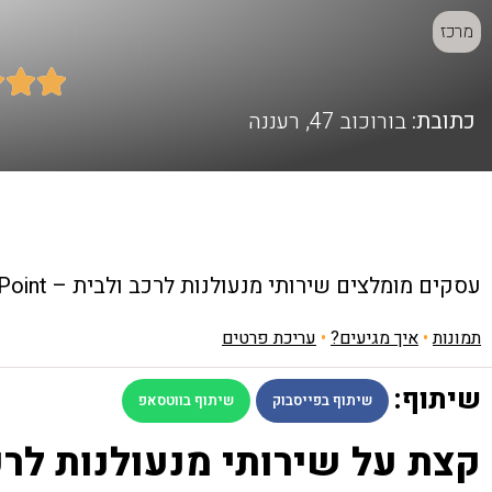
מרכז



כתובת:
בורוכוב 47, רעננה
עסקים מומלצים
שירותי מנעולנות לרכב ולבית – Key Point
תמונות
•
איך מגיעים?
•
עריכת פרטים
שיתוף:
שיתוף בפייסבוק
שיתוף בווטסאפ
קצת על שירותי מנעולנות לרכב ולבית