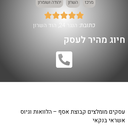
מרכז
השרון
יהודה ושומרון





כתובת:
הנגר 24, הוד השרון
חיוג מהיר לעסק
עסקים מומלצים
קבוצת אסף – הלוואות וגיוס
אשראי בנקאי