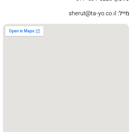
מייל:
sherut@ta-yo.co.il