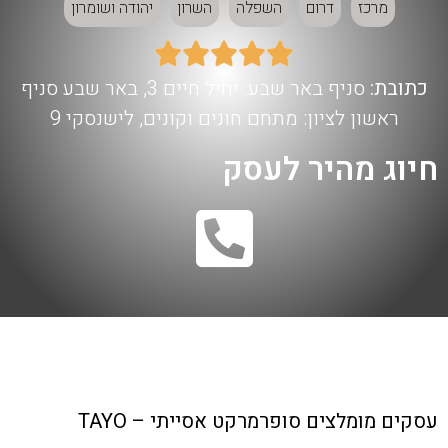
מרכז
דרום
השפלה
השרון
יהודה ושומרון





כתובת:
סניף באר שבע: יחיל חיים 3, באר שבע סניף
ראשון לציון: מתחם חונים וקונים, לישנסקי 9
חיוג מהיר לעסק
עסקים מומלצים
סופרמרקט אסייתי – TAYO