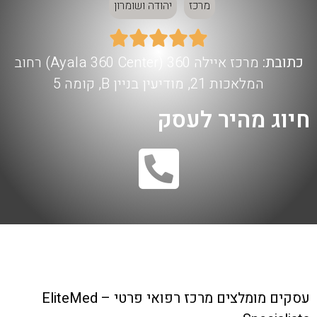
מרכז
יהודה ושומרון





כתובת:
מרכז איילה 360 (Ayala 360 Center) רחוב
המלאכות 21, מודיעין בניין B, קומה 5
חיוג מהיר לעסק
עסקים מומלצים
מרכז רפואי פרטי – EliteMed