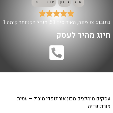
מרכז
השרון
יהודה ושומרון





כתובת:
נס ציונה, האירוסים 53, מגדל הקניותר קומה 1
חיוג מהיר לעסק
עסקים מומלצים
מכון אורתופדי מוביל – עמית
אורתופדיה