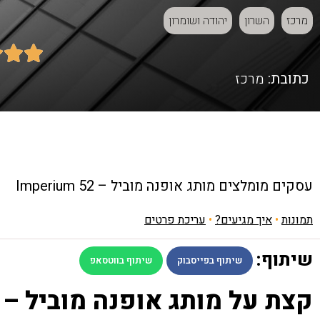
מרכז
השרון
יהודה ושומרון



כתובת:
מרכז
עסקים מומלצים
מותג אופנה מוביל – Imperium 52
תמונות
•
איך מגיעים?
•
עריכת פרטים
שיתוף:
שיתוף בפייסבוק
שיתוף בווטסאפ
קצת על מותג אופנה מוביל – Imperium 52