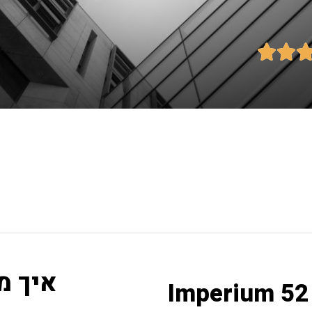


איך מ