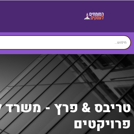
טריבס & פרץ - משרד לנ
פרויקטים