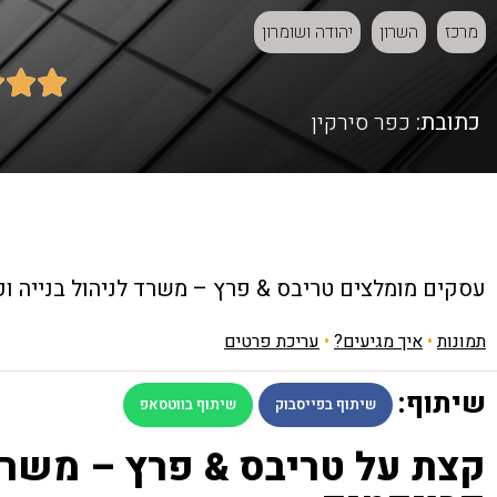
מרכז
השרון
יהודה ושומרון



כתובת:
כפר סירקין
עסקים מומלצים
טריבס & פרץ – משרד לניהול בנייה ו
תמונות
•
איך מגיעים?
•
עריכת פרטים
שיתוף:
שיתוף בפייסבוק
שיתוף בווטסאפ
קצת על טריבס & פרץ – משרד 