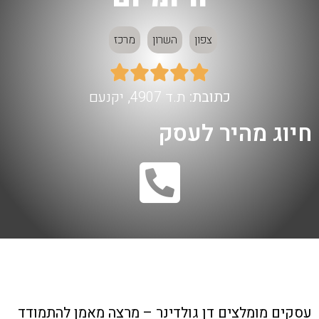
צפון
השרון
מרכז





כתובת:
ת.ד 4907, יקנעם
חיוג מהיר לעסק
עסקים מומלצים
דן גולדינר – מרצה מאמן להתמודד