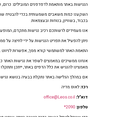
הנגישות באתר מותאמת לדפדפנים המובילים: כרום, פיירפו
השקענו כמות משאבים משמעותית בכדי להבטיח שהאתר
בכבוד, בשוויון, בנוחות ובעצמאות.
אנו מעמידים לרשותכם רכיב נגישות מתקדם, המופעל על י
ניתן להפעיל את תפריט הנגישות על ידי לחיצה על ס
התאמת האתר למשתמשי קורא מסך, אפשרות לניווט באמ
אנחנו ממשיכים במאמצים לשפר את נגישות האתר כחלק
מאמצינו להנגיש את כלל הדפים באתר, ייתכן ותתקלו
אם במהלך הגלישה באתר נתקלת בבעיה בנושא נגישות 
רכז:
לאוס מדיה
דוא"ל:
office@Leos.co.il
טלפון:
2090*